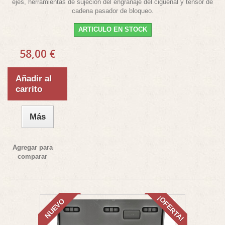
ejes, herramientas de sujeción del engranaje del cigüeñal y tensor de
cadena pasador de bloqueo.
ARTICULO EN STOCK
58,00 €
Añadir al
carrito
Más
Agregar para
comparar
¡OFERTA!
NUEVO