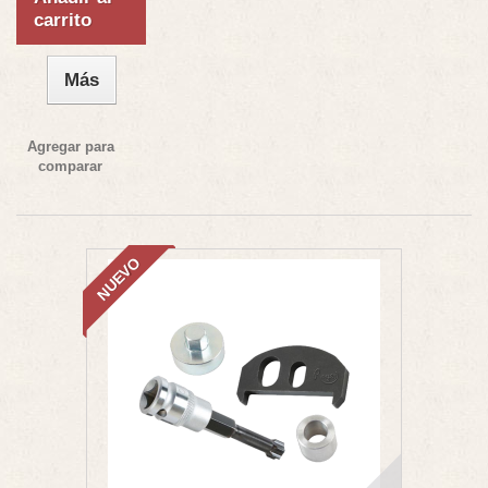
carrito
Más
Agregar para
comparar
NUEVO