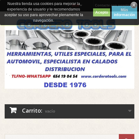
Nuestra tienda usa cookies para mejorar la
Contacte con nosotros
EUR
experiencia de usuario y le recomendamos
Más
Acepto
aceptar su uso para aprovechar plenamente la
información
navegación.
Carrito:
vacío