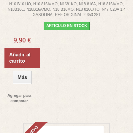
N16 B16 UO, N16 816A/MO, N1681KO, N18 816A, N18 816A/MO,
N18B16C, N18B16A/MO, N18 B16MO, N18 816C/TO. N47 C20A 1.4
GASOLINA, REF ORIGINAL 2 353 281
ARTICULO EN STOCK
9,90 €
Añadir al
carrito
Más
Agregar para
comparar
NUEVO