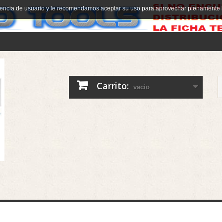
riencia de usuario y le recomendamos aceptar su uso para aprovechar plenamente 
Carrito:
vacío