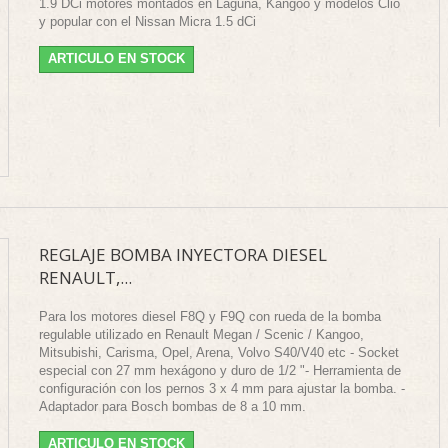
1.9 DCi motores montados en Laguna, Kangoo y modelos Clio
y popular con el Nissan Micra 1.5 dCi
ARTICULO EN STOCK
REGLAJE BOMBA INYECTORA DIESEL
RENAULT,...
Para los motores diesel F8Q y F9Q con rueda de la bomba
regulable utilizado en Renault Megan / Scenic / Kangoo,
Mitsubishi, Carisma, Opel, Arena, Volvo S40/V40 etc - Socket
especial con 27 mm hexágono y duro de 1/2 "- Herramienta de
configuración con los pernos 3 x 4 mm para ajustar la bomba. -
Adaptador para Bosch bombas de 8 a 10 mm.
ARTICULO EN STOCK