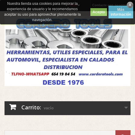
Nuestra tienda usa cookies para mejorar la
Contacte con nosotros
EUR
experiencia de usuario y le recomendamos
Más
Acepto
aceptar su uso para aprovechar plenamente la
información
navegación.
Carrito:
vacío