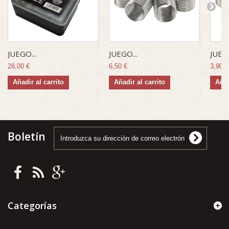
JUEGO...
JUEGO...
JUEGO
28,00 €
6,50 €
3,90 €
Añadir al carrito
Añadir al carrito
Añad
Boletín
Categorías