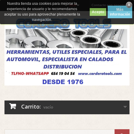
Nuestra tienda usa cookies para mejorar la
Contacte con nosotros
EUR
experiencia de usuario y le recomendamos
Más
Acepto
aceptar su uso para aprovechar plenamente la
información
navegación.
Carrito:
vacío