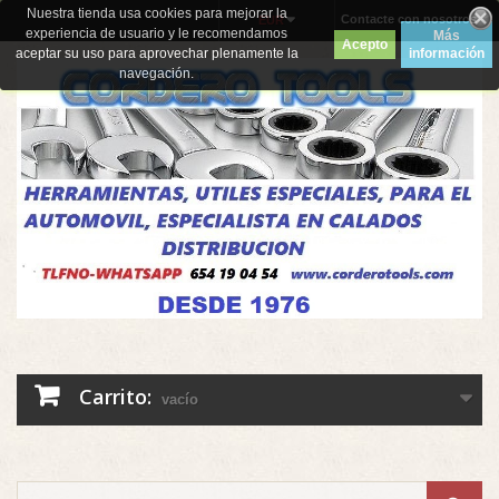
Nuestra tienda usa cookies para mejorar la
Contacte con nosotros
EUR
experiencia de usuario y le recomendamos
Más
Acepto
aceptar su uso para aprovechar plenamente la
información
navegación.
Carrito:
vacío